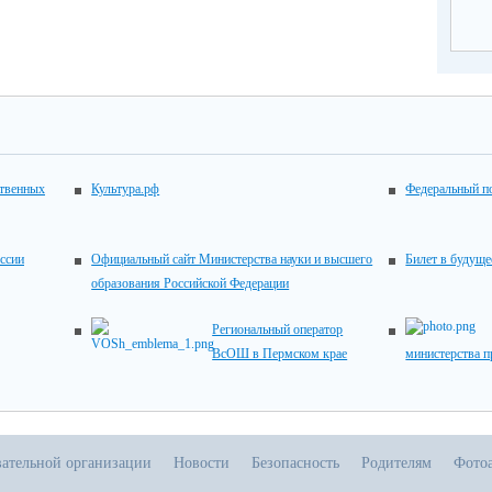
ственных
Культура.рф
Федеральный по
ссии
Официальный сайт Министерства науки и высшего
Билет в будуще
образования Российской Федерации
Региональный оператор
ВсОШ в Пермском крае
министерства 
вательной организации
Новости
Безопасность
Родителям
Фото