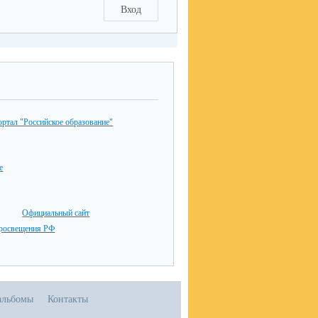
Вход
ртал "Российское образование"
е
Официальный сайт
просвещения РФ
альбомы
Контакты